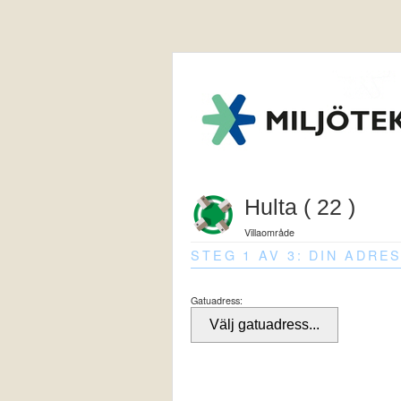
Hulta ( 22 )
Villaområde
STEG 1 AV 3: DIN ADRE
Gatuadress: